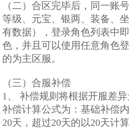
（二）合区完毕后，同一账
等级、元宝、银两、装备、
有数据），登录角色列表中
色，并且可以使用任意角色
的为主区服。
（三）合服补偿
1、 补偿规则将根据开服差
补偿计算公式为：基础补偿
20天，超过20天的以20天计