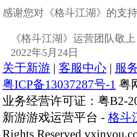
感谢您对《格斗江湖》的支
《格斗江湖》运营团队敬上
2022年5月24日
关于新游
|
客服中心
|
服
粤ICP备13037287号-1
粤网
业务经营许可证：粤B2-201
新游游戏运营平台 -
格斗
Rights Reserved vxinyo