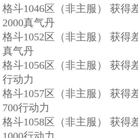
格斗1046区（非主服） 获得
2000真气丹
格斗1052区（非主服） 获得
真气丹
格斗1056区（非主服） 获得
行动力
格斗1057区（非主服） 获得
700行动力
格斗1058区（非主服） 获得
1000行动力