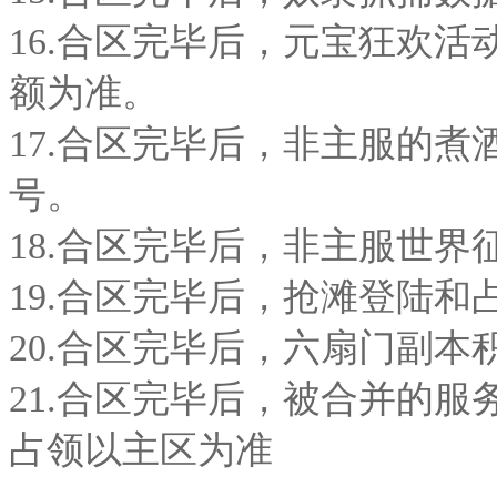
16.合区完毕后，元宝狂欢
额为准。
17.合区完毕后，非主服的
号。
18.合区完毕后，非主服世
19.合区完毕后，抢滩登陆
20.合区完毕后，六扇门副
21.合区完毕后，被合并的
占领以主区为准